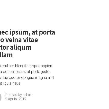
ec ipsum, at porta
to velna vitae
tor aliqum
llam
m mullam blandit tempor sapien
a donec ipsum, at porta justo.
vitae auctor congue magna nihil
t ligula risus
admin
Posted by
2 apríla, 2019