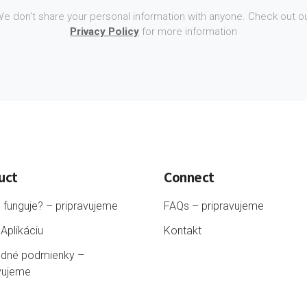
e don't share your personal information with anyone. Check out o
Privacy Policy
for more information
uct
Connect
 funguje? – pripravujeme
FAQs – pripravujeme
 Aplikáciu
Kontakt
dné podmienky –
vujeme