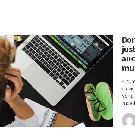
Don
jus
auc
mu
Aliqu
gravid
Velna 
impedi