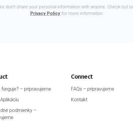
e don't share your personal information with anyone. Check out o
Privacy Policy
for more information
uct
Connect
 funguje? – pripravujeme
FAQs – pripravujeme
 Aplikáciu
Kontakt
dné podmienky –
vujeme